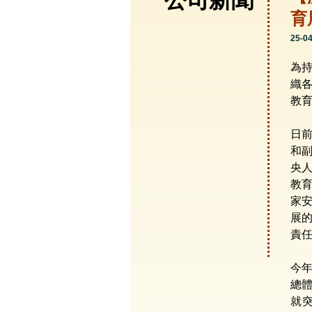
公司新聞
育
25-0
為
織各
教育
日
和
央
教
家
展
責
今年
總
就