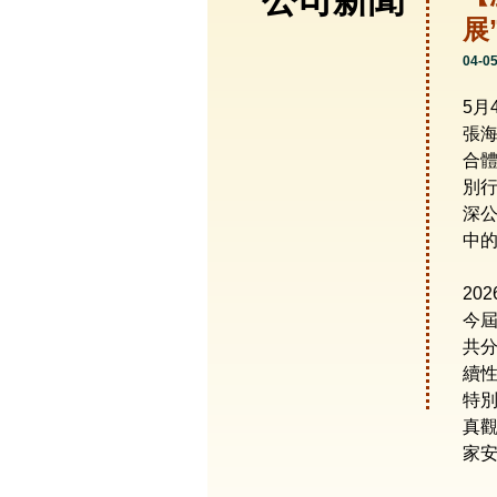
公司新聞
展
04-0
5
張
合
別
深
中
20
今屆
共
續
特
真
家