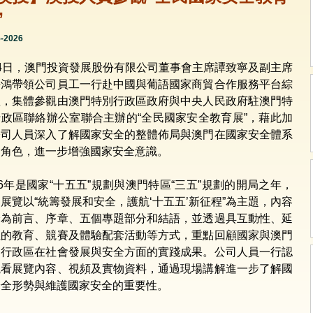
”
5-2026
月4日，澳門投資發展股份有限公司董事會主席譚致寧及副主席
海鴻帶領公司員工一行赴中國與葡語國家商貿合作服務平台綜
體，集體參觀由澳門特別行政區政府與中央人民政府駐澳門特
行政區聯絡辦公室聯合主辦的“全民國家安全教育展”，藉此加
公司人員深入了解國家安全的整體佈局與澳門在國家安全體系
的角色，進一步增強國家安全意識。
26年是國家“十五五”規劃與澳門特區“三五”規劃的開局之年，
展覽以“統籌發展和安全，護航‘十五五’新征程”為主題，內容
分為前言、序章、五個專題部分和結語，並透過具互動性、延
性的教育、競賽及體驗配套活動等方式，重點回顧國家與澳門
別行政區在社會發展與安全方面的實踐成果。公司人員一行認
觀看展覽內容、視頻及實物資料，通過現場講解進一步了解國
安全形勢與維護國家安全的重要性。